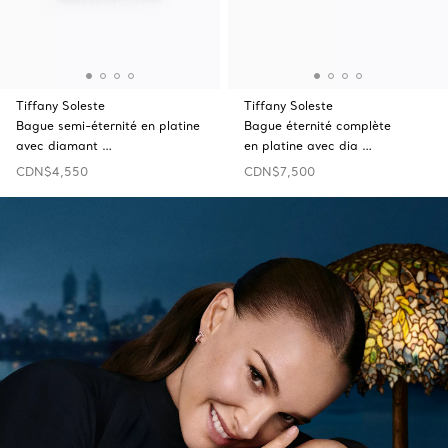
Tiffany Soleste
Tiffany Soleste
Bague semi-éternité en platine
Bague éternité complète
avec diamant …
en platine avec dia …
CDN$4,550
CDN$7,500