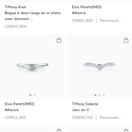
Tiffany Knot
Elsa Peretti(MD)
Bague à deux rangs en or blanc
Alliance
avec diamant …
CDN$2,800
Personnaliser
CDN$11,800
Elsa Peretti(MD)
Tiffany Soleste
Alliance
Jonc en V
CDN$2,250
CDN$4,700
Personnaliser