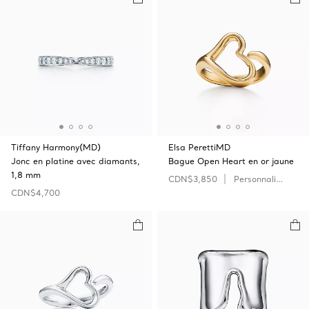
Tiffany Harmony(MD)
Elsa PerettiMD
Jonc en platine avec diamants,
Bague Open‎ Heart en or jaune
1,8 mm
CDN$3,850
Personnaliser
CDN$4,700