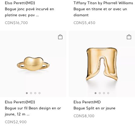
Elsa Peretti(MD)
Tiffany Titan by Pharrell Williams
Bague jonc pavé incurvé en
Bague en titane et or avec un
platine avec pav …
diamant
CDN$16,700
CDN$5,450
Elsa Peretti(MD)
Elsa PerettiMD
Bague sur fil Bean design en or
Bague Split en or jaune
jaune, 12 m …
CDN$8,100
CDN$2,900