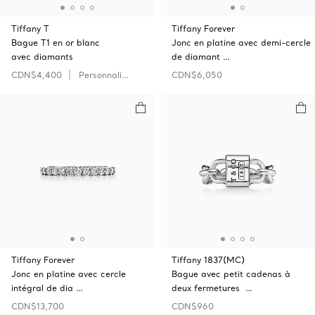
Tiffany T
Tiffany Forever
Bague T1 en or blanc
Jonc en platine avec demi-cercle
avec diamants
de diamant …
CDN$4,400
Personnaliser
CDN$6,050
Tiffany Forever
Tiffany 1837(MC)
Jonc en platine avec cercle
Bague avec petit cadenas à
intégral de dia …
deux fermetures …
CDN$13,700
CDN$960