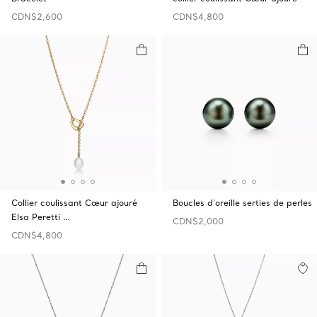
CDN$2,600
CDN$4,800
Collier coulissant Cœur ajouré
Boucles d’oreille serties de perles
Elsa Peretti …
CDN$2,000
CDN$4,800