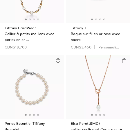
Tiffany HardWear
Tiffany T
Collier à petits maillons avec
Bague sur fil en or rose avec
perles en or …
nacre
CDN$18,700
CDN$3,450
Personnaliser
Perles Essentiel Tiffany
Elsa Peretti(MD)
Bracelet
collier coulissant Cœur ajouré