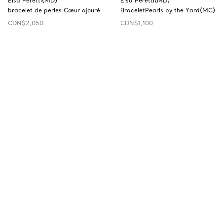
Elsa Peretti(MD)
Elsa Peretti(MD)
bracelet de perles Cœur ajouré
BraceletPearls by the Yard(MC)
CDN$2,050
CDN$1,100