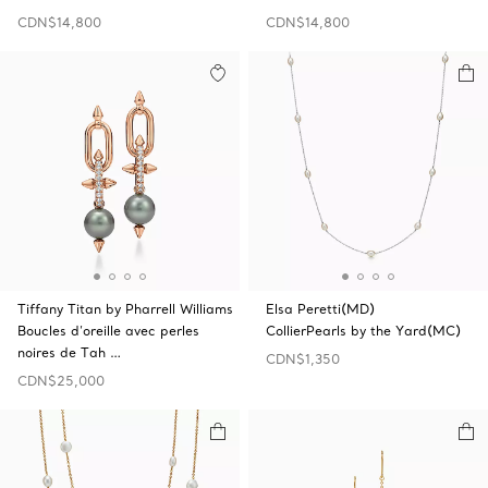
CDN$14,800
CDN$14,800
Tiffany Titan by Pharrell Williams
Elsa Peretti(MD)
Boucles d’oreille avec perles
CollierPearls by the Yard(MC)
noires de Tah …
CDN$1,350
CDN$25,000