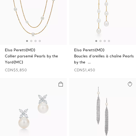
Elsa Peretti(MD)
Elsa Peretti(MD)
Collier parsemé Pearls by the
Boucles d’oreilles à chaîne Pearls
Yard(MC)
by the …
CDN$5,850
CDN$1,450