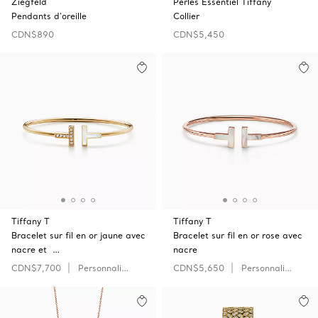
Ziegfeld
Perles Essentiel Tiffany
Pendants d'oreille
Collier
CDN$890
CDN$5,450
Tiffany T
Tiffany T
Bracelet sur fil en or jaune avec
Bracelet sur fil en or rose avec
nacre et …
nacre
CDN$7,700
Personnaliser
CDN$5,650
Personnaliser