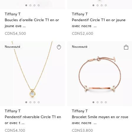
Tiffany T
Tiffany T
Boucles d’oreille Circle T1 en or
Pendentif Circle T1 en or jaune
jaune ave …
avec nacre …
CDN$4,500
CDN$2,600
Nouveauté
Nouveauté
Tiffany T
Tiffany T
Pendentif réversible Circle T1 en
Bracelet Smile moyen en or rose
or avec t …
avec nacre …
CDN$4,100
CDN$3,800