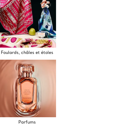
Foulards, châles et étoles
Parfums