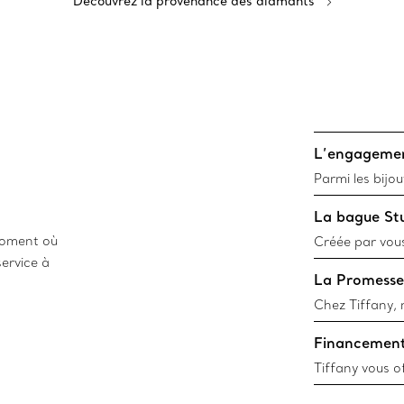
Découvrez la provenance des diamants
L’engagemen
Parmi les bijou
garantir la qu
La bague Stu
certificat de 
 moment où
Créée par vous
ervice à
créer une bagu
La Promesse
que votre relat
Chez Tiffany, 
vie. Que vous 
Financement 
célébriez une 
créations de d
Tiffany vous o
des di
l’achat d’une 