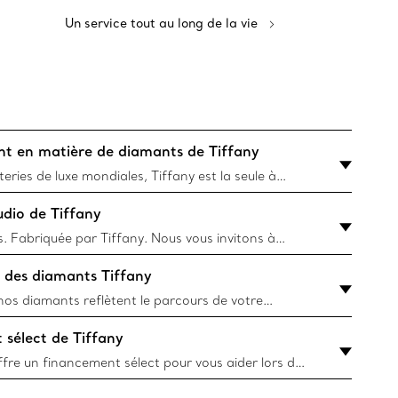
Un service tout au long de la vie
t en matière de diamants de Tiffany
teries de luxe mondiales, Tiffany est la seule à
alité de ses diamants de fiançailles grâce au
dio de Tiffany
diamant Tiffany. En savoir plus
. Fabriquée par Tiffany. Nous vous invitons à
e de fiançailles aussi extraordinaire
 des diamants Tiffany
ion. En savoir plus
nos diamants reflètent le parcours de votre
marquiez un nouveau chapitre de votre histoire ou
sélect de Tiffany
étape importante, vous pouvez rehausser vos
iamants Tiffany & Co. en profitant de la Promesse
ffre un financement sélect pour vous aider lors de
bague de fiançailles. Faire une demande dès