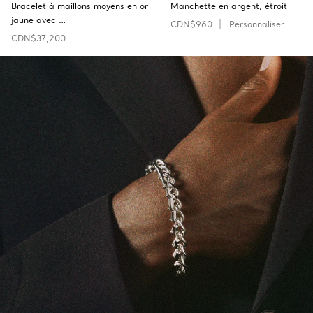
Bracelet à maillons moyens en or
Manchette en argent, étroit
jaune avec …
CDN$960
Personnaliser
CDN$37,200