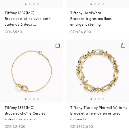
Tiffany 1837(MC)
Tiffany HardWear
Bracelet à billes avec petit
Bracelet à gros maillons
cadenas à deux …
en argent sterling
CDN$560
CDN$4,800
Tiffany 1837(MC)
Tiffany Titan by Pharrell Williams
Bracelet chaîne Cercles
Bracelet à fermoir en or avec
entrelacés en or ja …
diamants
CDN$2,800
CDN$32,600