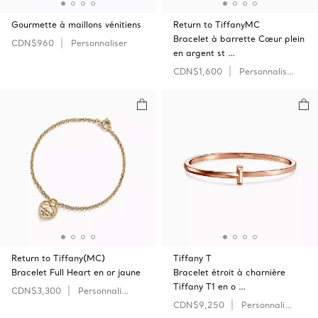
Gourmette à maillons vénitiens
Return to TiffanyMC
Bracelet à barrette Cœur plein
CDN$960
Personnaliser
en argent st …
CDN$1,600
Personnaliser
Return to Tiffany(MC)
Tiffany T
Bracelet Full Heart en or jaune
Bracelet étroit à charnière
Tiffany T1 en o …
CDN$3,300
Personnaliser
CDN$9,250
Personnaliser