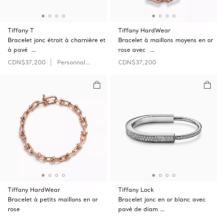
Tiffany T
Tiffany HardWear
Bracelet jonc étroit à charnière et
Bracelet à maillons moyens en or
à pavé …
rose avec …
CDN$37,200
Personnaliser
CDN$37,200
Tiffany HardWear
Tiffany Lock
Bracelet à petits maillons en or
Bracelet jonc en or blanc avec
rose
pavé de diam …