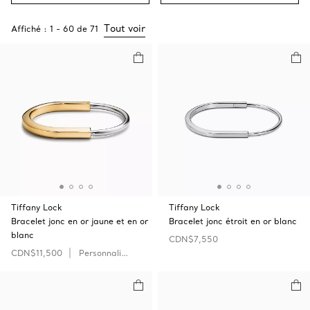
Tout voir
Affiché :
1
-
60
de
71
Tiffany Lock
Tiffany Lock
Bracelet jonc en or jaune et en or
Bracelet jonc étroit en or blanc
blanc
CDN$7,550
CDN$11,500
Personnaliser