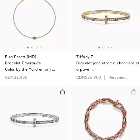
Elsa Peretti(MD)
Tiffany T
Bracelet Émeraude
Bracelet jonc étroit à charnière et
Color by the Yard en or j …
à pavé …
CDN$2,450
CDN$35,900
Personnaliser