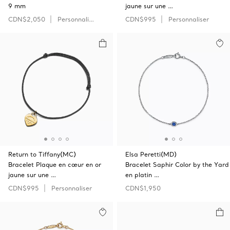
9 mm
jaune sur une …
CDN$2,050
Personnaliser
CDN$995
Personnaliser
Return to Tiffany(MC)
Elsa Peretti(MD)
Bracelet Plaque en cœur en or
Bracelet Saphir Color by the Yard
jaune sur une …
en platin …
CDN$995
Personnaliser
CDN$1,950