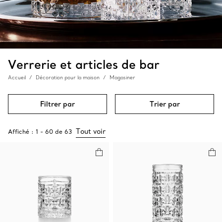
Verrerie et articles de bar
Accueil
Décoration pour la maison
Magasiner
Filtrer par
Trier par
Tout voir
Affiché :
1
-
60
de
63