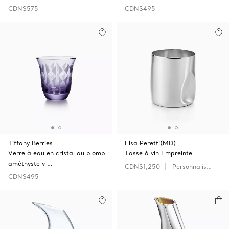
CDN$575
CDN$495
Tiffany Berries
Elsa Peretti(MD)
Verre à eau en cristal au plomb
Tasse à vin Empreinte
améthyste v …
CDN$1,250
Personnaliser
CDN$495