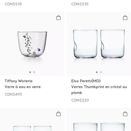
CDN$535
CDN$535
Tiffany Wisteria
Elsa Peretti(MD)
Verre à eau en verre
Verres Thumbprint en cristal au
plomb
CDN$495
CDN$220