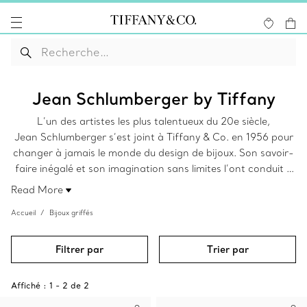
Jean Schlumberger by Tiffany
L’un des artistes les plus talentueux du 20e siècle,
Jean Schlumberger s’est joint à Tiffany & Co. en 1956 pour
changer à jamais le monde du design de bijoux. Son savoir-
faire inégalé et son imagination sans limites l’ont conduit à
transformer la flore, la faune et même le tissu en créations
Read More
surréalistes rendues dans des diamants précieux et des
Accueil
Bijoux griffés
pierres précieuses colorées.
Filtrer par
Trier par
Affiché :
1
-
2
de
2