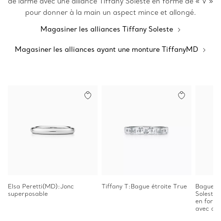
de larme avec une alliance Tiffany Soleste en forme de « V »
pour donner à la main un aspect mince et allongé.
Magasiner les alliances Tiffany Soleste
Magasiner les alliances ayant une monture TiffanyMD
Elsa Peretti(MD):Jonc
Tiffany T:Bague étroite True
Bague de
superposable
Soleste 
en forme
avec an