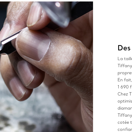
Des
La tail
Tiffany
propres
En fait
1 690 f
Chez Ti
optimis
diamant
Tiffany
cotée t
confia