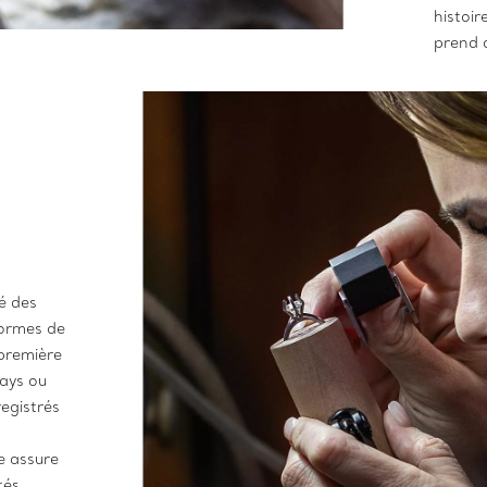
histoir
prend 
té des
normes de
 première
pays ou
egistrés
e assure
tés