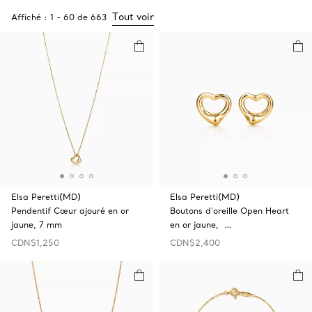
Tout voir
Affiché :
1
-
60
de
663
Elsa Peretti(MD)
Elsa Peretti(MD)
Pendentif Cœur ajouré en or
Boutons d’oreille Open‎ Heart
jaune, 7 mm
en or jaune, …
CDN$1,250
CDN$2,400