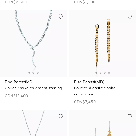
CDN$2,500
CDN$3,300
Elsa PerettiMD
Elsa Peretti(MD)
Collier Snake en argent sterling
Boucles d’oreille Snake
en or jaune
CDN$13,400
CDN$7,450