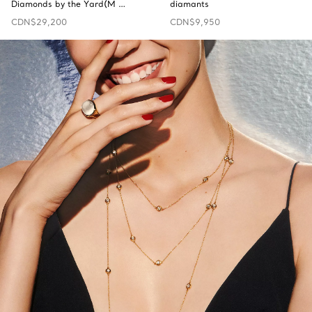
Diamonds by the Yard(M …
diamants
CDN$29,200
CDN$9,950