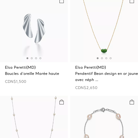
Elsa Peretti(MD)
Elsa Peretti(MD)
Boucles d’oreille Marée haute
Pendentif Bean design en or jaune
avec néph …
CDN$1,500
CDN$2,650