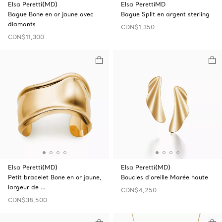
Elsa Peretti(MD)
Elsa PerettiMD
Bague Bone en or jaune avec
Bague Split en argent sterling
diamants
CDN$1,350
CDN$11,300
Elsa Peretti(MD)
Elsa Peretti(MD)
Petit bracelet Bone en or jaune,
Boucles d’oreille Marée haute
largeur de …
CDN$4,250
CDN$38,500