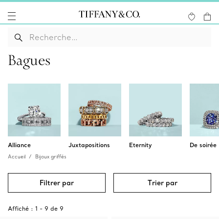
Bagues
Alliance
Juxtapositions
Eternity
De soirée
Accueil
Bijoux griffés
Filtrer par
Trier par
Affiché :
1
-
9
de
9