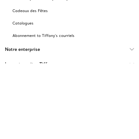
Cadeaux des Fêtes
Catalogues
Abonnement to Tiffany's courriels
Notre enterprise
Les autres sites Tiffany
choisir l’emplacement: Canada
© T&CO. 2025