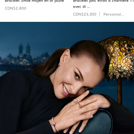
Bracelet Smile moyen en or jaune
Bracelet jonc étroit à charnière T1
avec di …
CDN$2,800
CDN$23,300
Personnaliser