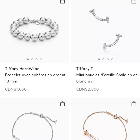
Tiffany HardWear
Tiffany T
Bracelet avec sphères en argent,
Mini boucles d’oreille Smile en or
10 mm
blanc av …
CDN$1,050
CDN$2,800