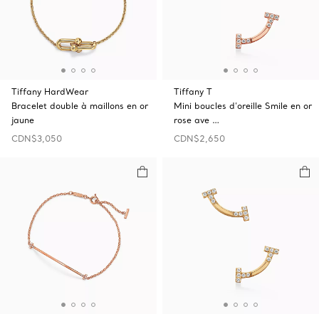
Tiffany HardWear
Tiffany T
Bracelet double à maillons en or
Mini boucles d’oreille Smile en or
jaune
rose ave …
CDN$3,050
CDN$2,650