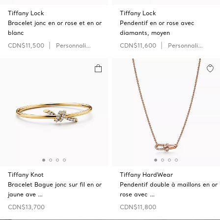
Tiffany Lock
Tiffany Lock
Bracelet jonc en or rose et en or
Pendentif en or rose avec
blanc
diamants, moyen
CDN$11,500
Personnaliser
CDN$11,600
Personnaliser
Tiffany Knot
Tiffany HardWear
Bracelet Bague jonc sur fil en or
Pendentif double à maillons en or
jaune ave …
rose avec …
CDN$13,700
CDN$11,800