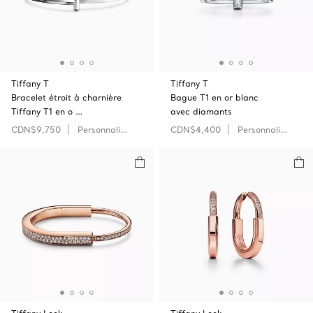
Tiffany T
Tiffany T
Bracelet étroit à charnière
Bague T1 en or blanc
Tiffany T1 en o …
avec diamants
CDN$9,750
Personnaliser
CDN$4,400
Personnaliser