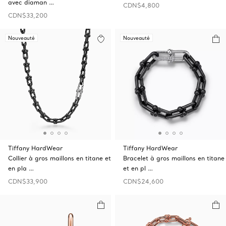
avec diaman …
CDN$4,800
CDN$33,200
Nouveauté
Nouveauté
Tiffany HardWear
Tiffany HardWear
Collier à gros maillons en titane et
Bracelet à gros maillons en titane
en pla …
et en pl …
CDN$33,900
CDN$24,600