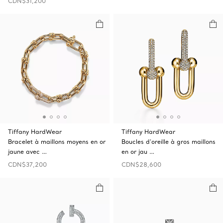
CDN$31,200
Tiffany HardWear
Tiffany HardWear
Bracelet à maillons moyens en or
Boucles d’oreille à gros maillons
jaune avec …
en or jau …
CDN$37,200
CDN$28,600