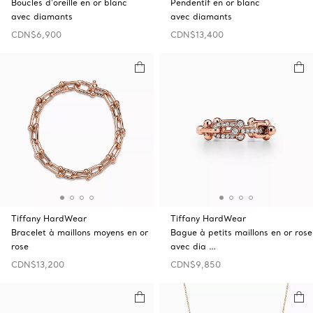
Boucles d’oreille en or blanc
Pendentif en or blanc
avec diamants
avec diamants
CDN$6,900
CDN$13,400
Tiffany HardWear
Tiffany HardWear
Bracelet à maillons moyens en or
Bague à petits maillons en or rose
rose
avec dia …
CDN$13,200
CDN$9,850