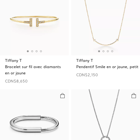
Tiffany T
Tiffany T
Bracelet sur fil avec diamants
Pendentif Smile en or jaune, petit
en or jaune
CDN$2,150
CDN$8,650