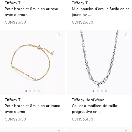
Tiffany T
Tiffany T
Petit bracelet Smile en or rose
Mini boucles d’oreille Smile en or
avec diaman …
jaune av …
CDN$2,650
CDN$2,650
Tiffany T
Tiffany HardWear
Petit bracelet Smile en or jaune
Collier à maillons de taille
avec diama …
progressive en …
CDN$2,650
CDN$6,450