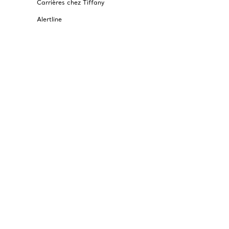
Carrières chez Tiffany
Alertline
© T&CO. 2025