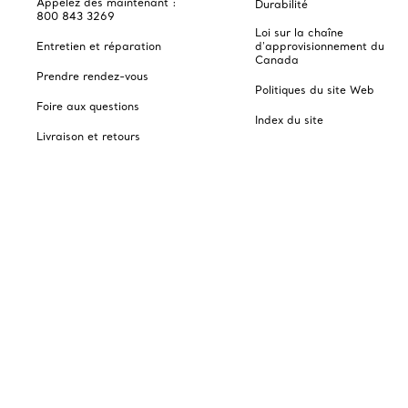
Appelez dès maintenant :
Durabilité
800 843 3269
Loi sur la chaîne
Entretien et réparation
d'approvisionnement du
Canada
Prendre rendez-vous
Politiques du site Web
Foire aux questions
Index du site
Livraison et retours
Sécurité des produits
Financement sélect de
Tiffany
Catalogues
choisir l’emplacement: Canada