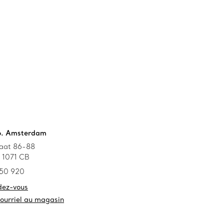
Co. Amsterdam
aat 86-88
 1071 CB
 50 920
dez-vous
courriel au magasin