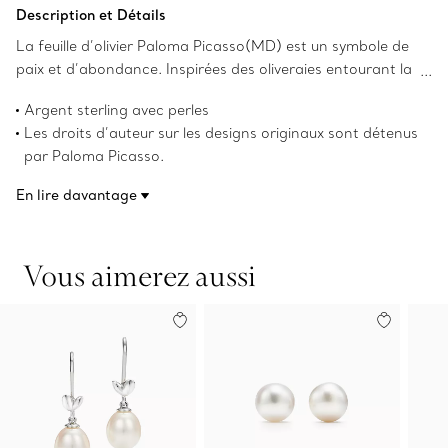
Ajouter au panier
Description et Détails
La feuille d’olivier Paloma Picasso(MD) est un symbole de
paix et d’abondance. Inspirées des oliveraies entourant la
maison de la designer à Marrakech, ces boucles d’oreille
Argent sterling avec perles
sont un mélange délicat de créativité et de portabilité.
Les droits d’auteur sur les designs originaux sont détenus
Portez-les seules ou avec un pendentif Feuille d’olivier
par Paloma Picasso.
pour un style intemporel.
Numéro de produit:74627269
En lire davantage
Vous aimerez aussi