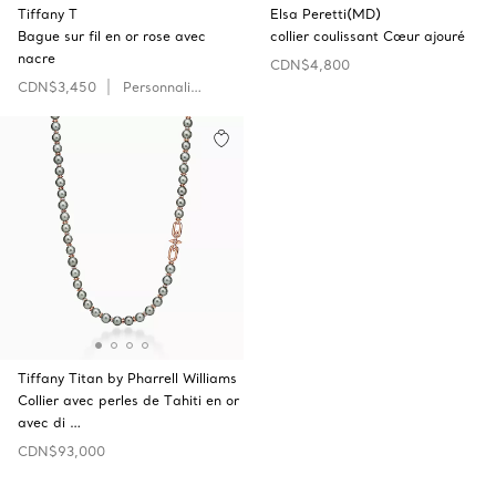
Tiffany T
Elsa Peretti(MD)
Bague sur fil en or rose avec
collier coulissant Cœur ajouré
nacre
CDN$4,800
CDN$3,450
Personnaliser
Tiffany Titan by Pharrell Williams
Collier avec perles de Tahiti en or
avec di …
CDN$93,000