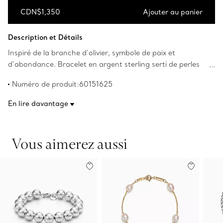
CDN$1,350
Ajouter au panier
Ajouter au panier
Description et Détails
Inspiré de la branche d’olivier, symbole de paix et
d’abondance. Bracelet en argent sterling serti de perles
de culture. Perles de 7 à 8 mm. Format moyen, longueur
Numéro de produit:60151625
de 19,5 cm. Les droits d’auteur pour les créations
originales sont détenus par Paloma Picasso.
En lire davantage
Vous aimerez aussi