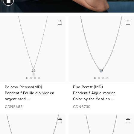
Magasiner cet assortiment
Paloma Picasso(MD)
Elsa Peretti(MD)
Pendentif Feuille d’olivier en
Pendentif Aigue-marine
argent sterl …
Color by the Yard en …
CDN$685
CDN$730