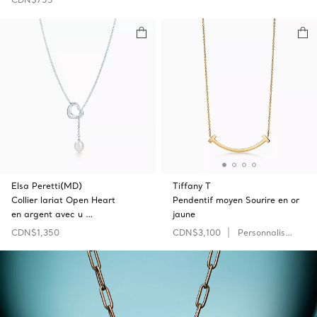
Elsa Peretti(MD)
Tiffany T
Collier lariat Open‎ Heart
Pendentif moyen Sourire en or
en argent avec u …
jaune
CDN$1,350
CDN$3,100
Personnaliser