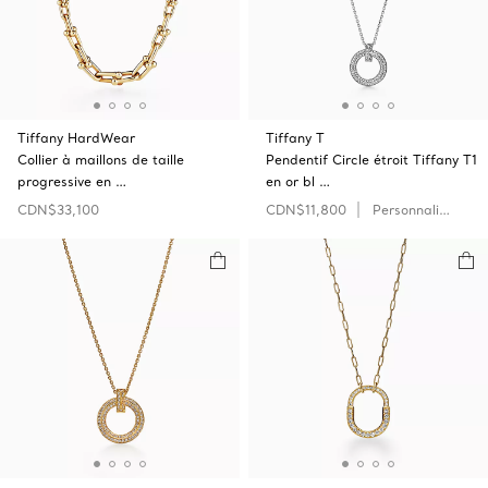
Tiffany HardWear
Tiffany T
Collier à maillons de taille
Pendentif Circle étroit Tiffany T1
progressive en …
en or bl …
CDN$33,100
CDN$11,800
Personnaliser