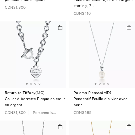
sterling, 7 …
CDN$1,900
CDN$410
Return to Tiffany(MC)
Paloma Picasso(MD)
Collier à barrette Plaque en cœur
Pendentif Feuille d’olivier avec
en argent
perle
CDN$1,800
Personnaliser
CDN$685