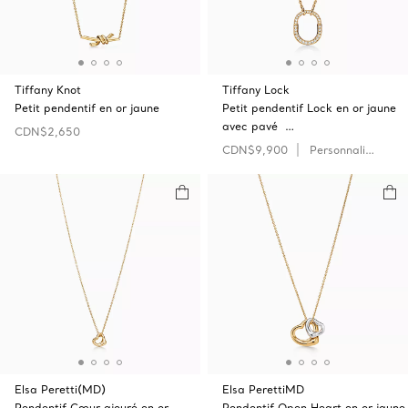
Tiffany Knot
Tiffany Lock
Petit pendentif en or jaune
Petit pendentif Lock en or jaune
avec pavé …
CDN$2,650
CDN$9,900
Personnaliser
Elsa Peretti(MD)
Elsa PerettiMD
Pendentif Cœur ajouré en or
Pendentif Open Heart en or jaune