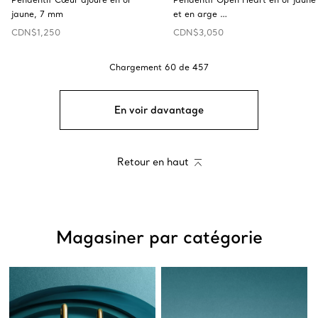
jaune, 7 mm
et en arge …
CDN$1,250
CDN$3,050
Chargement
60
de
457
En voir davantage
Retour en haut
Magasiner par catégorie