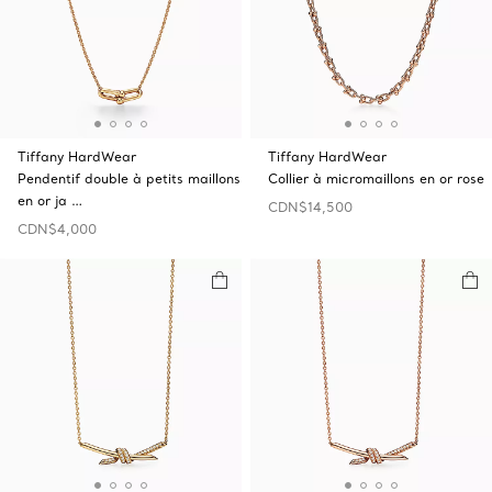
Tiffany HardWear
Tiffany HardWear
Pendentif double à petits maillons
Collier à micromaillons en or rose
en or ja …
CDN$14,500
CDN$4,000