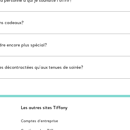
la personne à qui je souhaite l’offrir?
ons cadeaux?
ndre encore plus spécial?
ues décontractées qu’aux tenues de soirée?
Les autres sites Tiffany
Comptes d’entreprise