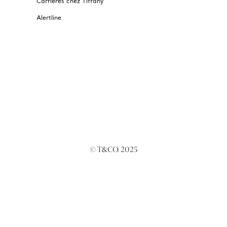
Carrières chez Tiffany
Alertline
© T&CO. 2025