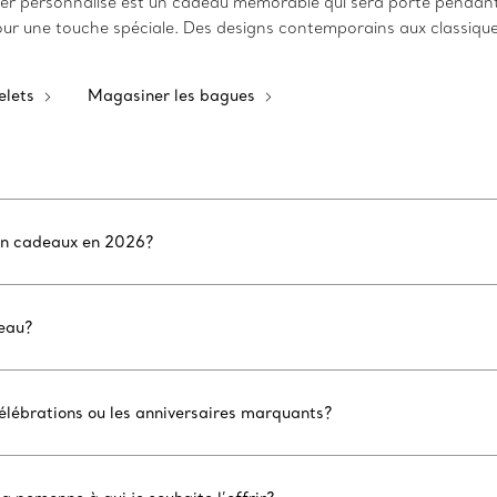
er personnalisé est un cadeau mémorable qui sera porté pendant
ne touche spéciale. Des designs contemporains aux classiques, 
elets
Magasiner les bagues
r en cadeaux en 2026?
deau?
célébrations ou les anniversaires marquants?