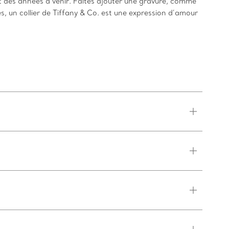
 des années à venir. Faites ajouter une gravure, comme
un collier de Tiffany & Co. est une expression d’amour