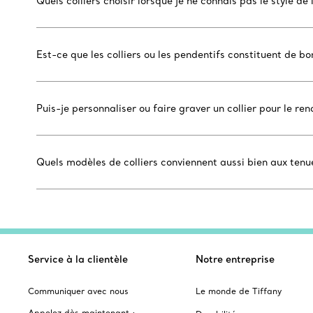
Quels colliers choisir lorsque je ne connais pas le style de 
Est-ce que les colliers ou les pendentifs constituent de b
Puis-je personnaliser ou faire graver un collier pour le re
Quels modèles de colliers conviennent aussi bien aux ten
Service à la clientèle
Notre entreprise
Communiquer avec nous
Le monde de Tiffany
Appelez dès maintenant :