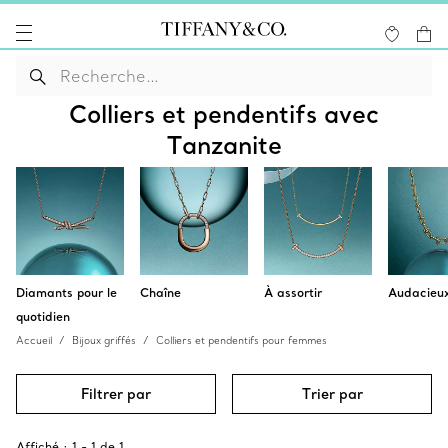
Colliers et pendentifs avec
Tanzanite
Diamants pour le
Chaîne
À assortir
Audacieu
quotidien
Accueil
Bijoux griffés
Colliers et pendentifs pour femmes
Filtrer par
Trier par
Affiché :
1
-
1
de
1