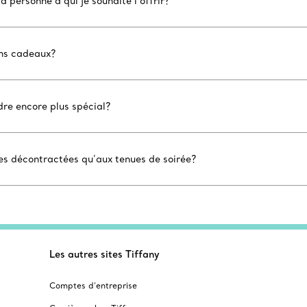
la personne à qui je souhaite l’offrir?
ons cadeaux?
ndre encore plus spécial?
ues décontractées qu’aux tenues de soirée?
Les autres sites Tiffany
Comptes d’entreprise