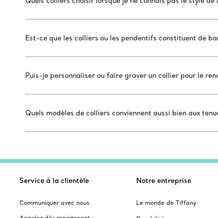
Quels colliers choisir lorsque je ne connais pas le style de 
Est-ce que les colliers ou les pendentifs constituent de b
Puis-je personnaliser ou faire graver un collier pour le re
Quels modèles de colliers conviennent aussi bien aux ten
Service à la clientèle
Notre entreprise
Communiquer avec nous
Le monde de Tiffany
Appelez dès maintenant :