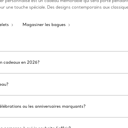
er personnalisé est un cadeau mémorable qui sera porté pendant
ne touche spéciale. Des designs contemporains aux classiques, 
elets
Magasiner les bagues
r en cadeaux en 2026?
deau?
célébrations ou les anniversaires marquants?