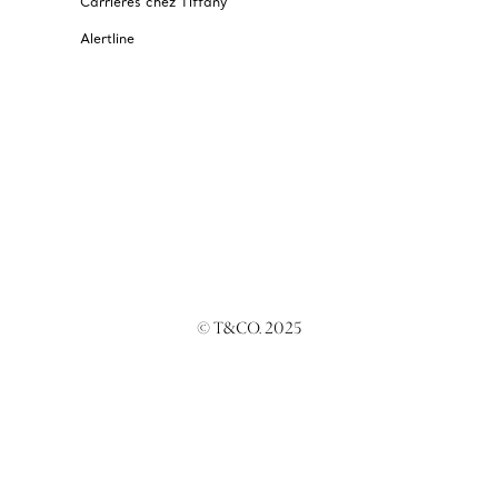
Carrières chez Tiffany
Alertline
© T&CO. 2025