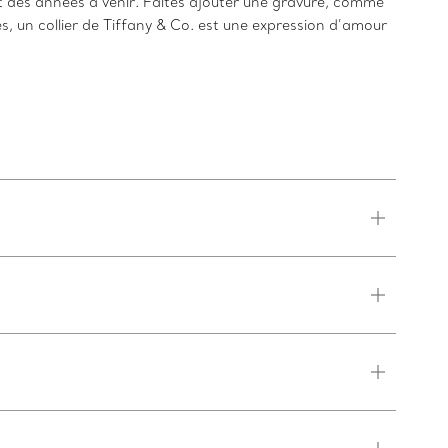
 des années à venir. Faites ajouter une gravure, comme
un collier de Tiffany & Co. est une expression d’amour