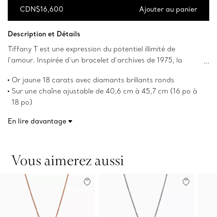
CDN$16,600
Ajouter au panier
Ajouter au panier
Description et Détails
Tiffany T est une expression du potentiel illimité de
l’amour. Inspirée d’un bracelet d’archives de 1975, la
collection Tiffany T rend hommage au motif iconique de la
Or jaune 18 carats avec diamants brillants ronds
Maison Tiffany et à l’esprit de New York, que le fondateur
Sur une chaîne ajustable de 40,6 cm à 45,7 cm (16 po à
Charles Lewis Tiffany considérait comme un lieu de
18 po)
promesses et de possibilités. Bordées de diamants, le
Poids total en carats de 0,72
design à arêtes biseautées de ce pendentif circulaire crée
En lire davantage
Numéro de produit:72154584
un style singulier et éloquent. Superposez ce design à
d’autres colliers et pendentifs Tiffany T pour un style tout
en audace ou portez-le seul, simplement.
Vous aimerez aussi