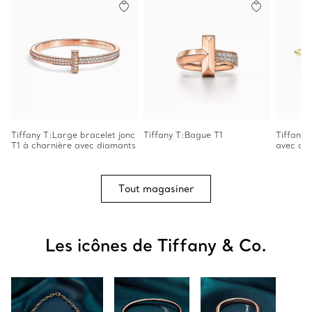
Tiffany T:Large bracelet jonc
Tiffany T:Bague T1
Tiffany T
T1 à charnière avec diamants
avec di
Tout magasiner
Les icônes de Tiffany & Co.