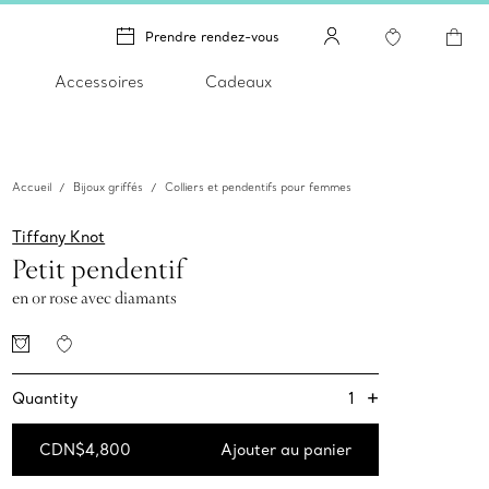
Prendre rendez-vous
Accessoires
Cadeaux
Accueil
Bijoux griffés
Colliers et pendentifs pour femmes
Tiffany Knot
Petit pendentif
en or rose avec diamants
+
1
Quantity
CDN$4,800
Ajouter au panier