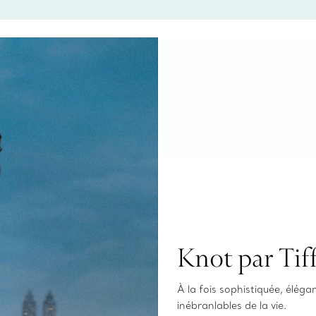
pour choisir u
fixer un rende
Knot par Tif
À la fois sophistiquée, élégan
inébranlables de la vie.