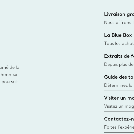
Livraison gra
Nous offrons la
toutes les com
La Blue Box
canadien et don
Tous les achat
une Tiffany Bl
Extraits de 
remonte à 1886
fabriqués à pa
Depuis plus de
timé de la
matières
façon responsa
d’honneur
Guide des tai
fabrication de
e poursuit
Déterminez la t
d’une bague gr
Visiter un m
window.tiffan
Visitez un mag
créations, les
Contactez-n
Trouver le mag
Faites l’expér
besoins par les