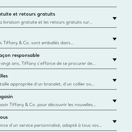
tuite et retours gratuits
 livraison gratuite et les retours gratuits sur
mandes Tiffany & Co. passées sur le site Web
t la destination est l’adresse d’un particulier.
s Tiffany & Co. sont emballés dans
ue Box. Bien que l'histoire de cet emballage célèbre
façon responsable
, toutes les Blue Box et sacs sont aujourd'hui
rtir de papier provenant de sources durables et de
 vingt ans, Tiffany s’efforce de se procurer de
ble les matériaux précieux utilisés dans la
lles
 ses bijoux. En apprendre davantage
aille appropriée d’un bracelet, d’un collier ou
âce au guide des tailles de Tiffany & Co.
agasin
y.authoredContent.sizeGuideDefaultCategoryName='rings';if(!
asin Tiffany & Co. pour découvrir les nouvelles
 collections emblématiques et bien plus encore.
ous
asin le plus près
ience d’un service personnalisé, adapté à tous vos
 conseillers à la clientèle Tiffany & Co. Que ce soit