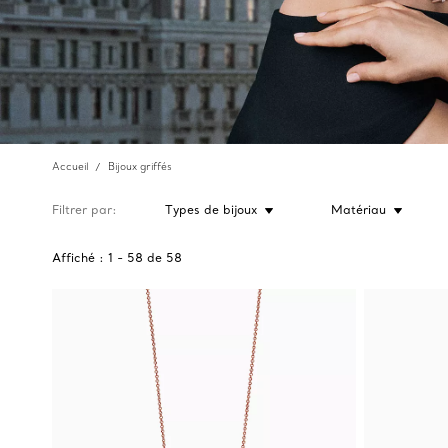
Accueil
Bijoux griffés
Filtrer par
Types de bijoux
Matériau
Affiché :
1
-
58
de
58