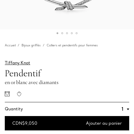
Accueil
Bijoux griffés
Colliers et pendentifs pour femmes
Tiffany Knot
Pendentif
en or blanc avec diamants
Quantity
CDN$9,050
Ajouter au panier