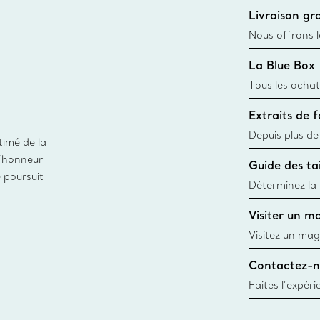
Livraison gra
Nous offrons la
toutes les com
La Blue Box
canadien et don
Tous les achat
une Tiffany Bl
Extraits de 
remonte à 1886
fabriqués à pa
Depuis plus de
timé de la
matières
façon responsa
d’honneur
Guide des tai
fabrication de
e poursuit
Déterminez la t
d’une bague gr
Visiter un m
window.tiffan
Visitez un mag
créations, les
Contactez-n
Trouver le mag
Faites l’expér
besoins par les
pour choisir u