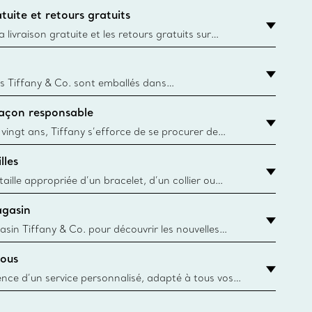
tuite et retours gratuits
 livraison gratuite et les retours gratuits sur
mandes Tiffany & Co. passées sur le site Web
t la destination est l’adresse d’un particulier.
s Tiffany & Co. sont emballés dans
ue Box. Bien que l'histoire de cet emballage célèbre
façon responsable
, toutes les Blue Box et sacs sont aujourd'hui
rtir de papier provenant de sources durables et de
 vingt ans, Tiffany s’efforce de se procurer de
ble les matériaux précieux utilisés dans la
lles
 ses bijoux. En apprendre davantage
aille appropriée d’un bracelet, d’un collier ou
âce au guide des tailles de Tiffany & Co.
agasin
y.authoredContent.sizeGuideDefaultCategoryName='rings';if(!
asin Tiffany & Co. pour découvrir les nouvelles
 collections emblématiques et bien plus encore.
ous
asin le plus près
ience d’un service personnalisé, adapté à tous vos
 conseillers à la clientèle Tiffany & Co. Que ce soit
ne bague de fiançailles ou un cadeau, ou bien pour