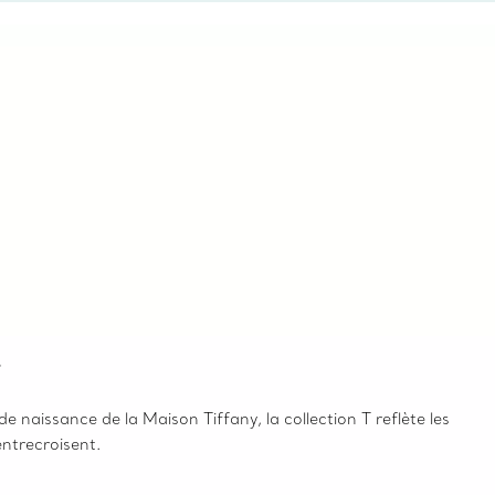
z-vous virtuel ou en magasin, nous so
y
de naissance de la Maison Tiffany, la collection T reflète les
’entrecroisent.