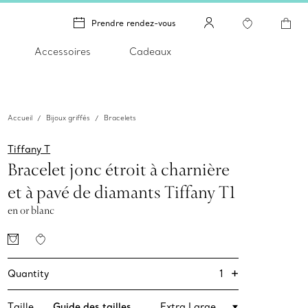
Prendre rendez-vous
Accessoires
Cadeaux
Accueil
Bijoux griffés
Bracelets
Tiffany T
Bracelet jonc étroit à charnière
et à pavé de diamants Tiffany T1
en or blanc
+
1
Quantity
Taille
Guide des tailles
Extra Large