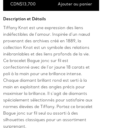
CDN$13,700
Ajouter au panier
Ajouter au panier
Description et Détails
Tiffany Knot est une expression des liens
indéfectibles de l’amour. Inspirée d’un nœud
provenant des archives créé en 1889, la
collection Knot est un symbole des relations
inébranlables et des liens profonds de la vie.
Ce bracelet Bague jonc sur fil est
confectionné avec de l’or jaune 18 carats et
poli à la main pour une brillance intense.
Chaque diamant brillant rond est serti à la
main en exploitant des angles précis pour
maximiser la brillance. Il s’agit de diamants
spécialement sélectionnés pour satisfaire aux
normes élevées de Tiffany. Portez ce bracelet
Bague jonc sur fil seul ou assorti à des
silhouettes classiques pour un assortiment
surprenant.