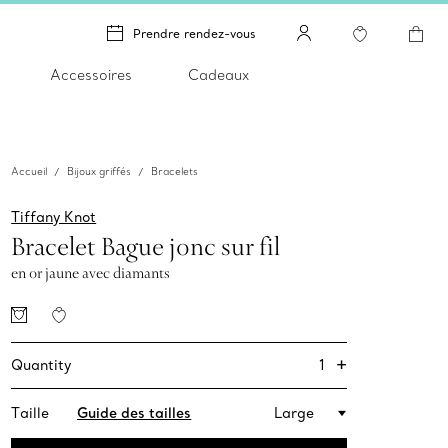
Prendre rendez-vous
Accessoires
Cadeaux
Accueil
Bijoux griffés
Bracelets
Tiffany Knot
Bracelet Bague jonc sur fil
en or jaune avec diamants
+
1
Quantity
Taille
Guide des tailles
Large