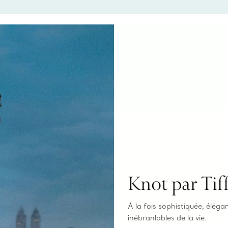
pour choisir u
fixer un rende
Knot par Tif
À la fois sophistiquée, élégan
inébranlables de la vie.