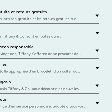
tuite et retours gratuits
 livraison gratuite et les retours gratuits sur
mandes Tiffany & Co. passées sur le site Web
t la destination est l’adresse d’un particulier.
s Tiffany & Co. sont emballés dans
ue Box. Bien que l'histoire de cet emballage célèbre
façon responsable
, toutes les Blue Box et sacs sont aujourd'hui
rtir de papier provenant de sources durables et de
 vingt ans, Tiffany s’efforce de se procurer de
ble les matériaux précieux utilisés dans la
lles
 ses bijoux. En apprendre davantage
aille appropriée d’un bracelet, d’un collier ou
âce au guide des tailles de Tiffany & Co.
agasin
y.authoredContent.sizeGuideDefaultCategoryName='rings';if(!
asin Tiffany & Co. pour découvrir les nouvelles
 collections emblématiques et bien plus encore.
ous
asin le plus près
ience d’un service personnalisé, adapté à tous vos
 conseillers à la clientèle Tiffany & Co. Que ce soit