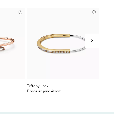
Tiffany Lock
Tiffany
Bracelet jonc étroit
Bracele