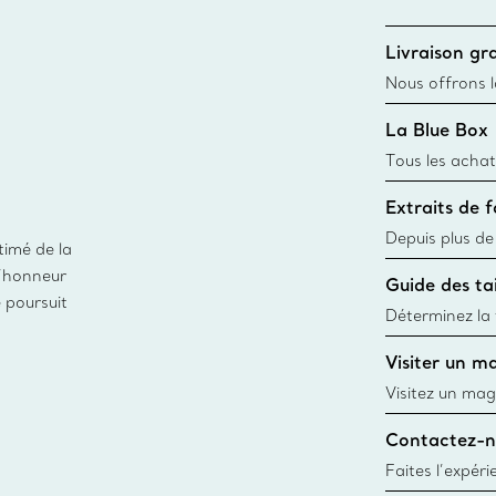
Livraison gra
Nous offrons la
toutes les com
La Blue Box
canadien et don
Tous les achat
une Tiffany Bl
Extraits de 
remonte à 1886
fabriqués à pa
Depuis plus de
timé de la
matières
façon responsa
d’honneur
Guide des tai
fabrication de
e poursuit
Déterminez la t
d’une bague gr
Visiter un m
window.tiffan
Visitez un mag
créations, les
Contactez-n
Trouver le mag
Faites l’expér
besoins par les