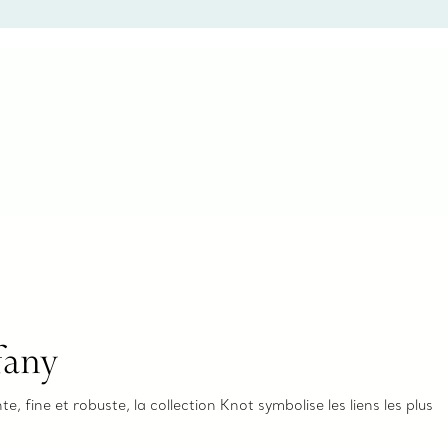
ne bague de fiançailles ou un cadeau, ou bien pour
z-vous virtuel ou en magasin, nous so
fany
te, fine et robuste, la collection Knot symbolise les liens les plus