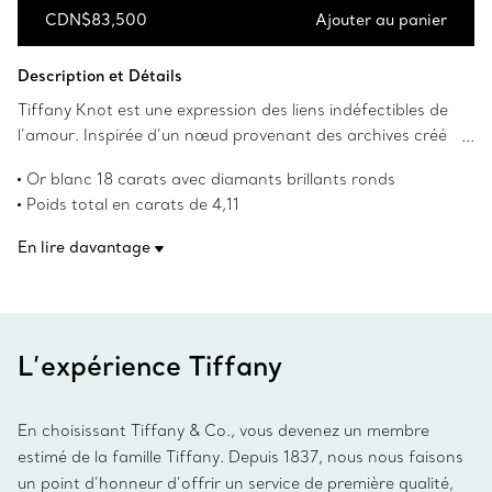
CDN$83,500
Ajouter au panier
Ajouter au panier
Description et Détails
Tiffany Knot est une expression des liens indéfectibles de
l’amour. Inspirée d’un nœud provenant des archives créé
en 1889, la collection Knot est un symbole des relations
Or blanc 18 carats avec diamants brillants ronds
inébranlables et des liens profonds de la vie. Ce bracelet
Poids total en carats de 4,11
confectionné avec de l’or blanc est poli à la main pour une
Moyen
brillance intense. Chaque diamant brillant rond est serti à
En lire davantage
Convient aux poignets mesurant jusqu’à 15,9 cm (6,25 po)
la main en exploitant des angles précis pour maximiser la
Abaisser l’extrémité du nœud et le tourner pour ouvrir le
brillance. Il s’agit de diamants particulièrement
bracelet
sélectionnés pour satisfaire aux normes élevées de
Arbore l’estampille distinctive de Tiffany & Co.
Tiffany. Portez ce bracelet seul ou agencez-le à des
L’or blanc 18 carats de Tiffany est plaqué de rhodium pour
L’expérience Tiffany
bracelets que vous portez au quotidien pour une allure
en conserver l’éclat.
audacieuse.
Numéro de produit:70300494
En choisissant Tiffany & Co., vous devenez un membre
estimé de la famille Tiffany. Depuis 1837, nous nous faisons
un point d’honneur d’offrir un service de première qualité,