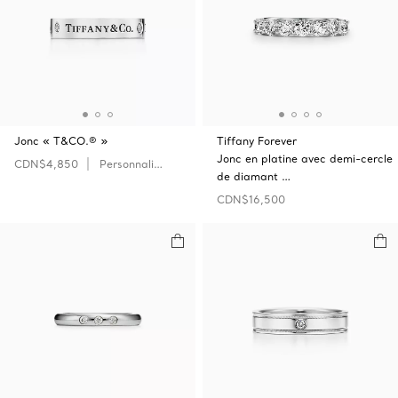
Jonc « T&CO.® »
Tiffany Forever
Jonc en platine avec demi-cercle
CDN$4,850
Personnaliser
de diamant …
CDN$16,500