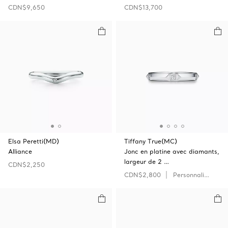
CDN$9,650
CDN$13,700
Elsa Peretti(MD)
Tiffany True(MC)
Alliance
Jonc en platine avec diamants,
largeur de 2 …
CDN$2,250
CDN$2,800
Personnaliser