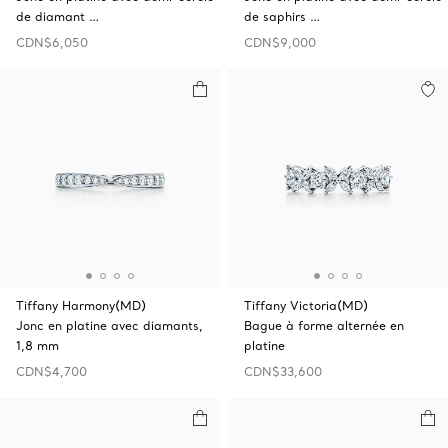
de diamant …
de saphirs …
CDN$6,050
CDN$9,000
Tiffany Harmony(MD)
Tiffany Victoria(MD)
Jonc en platine avec diamants,
Bague à forme alternée en
1,8 mm
platine
CDN$4,700
CDN$33,600