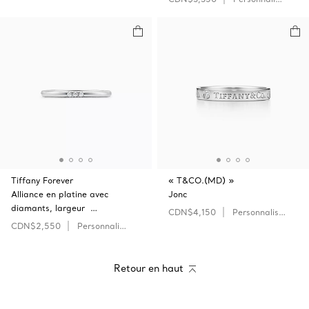
Tiffany Forever
« T&CO.(MD) »
Alliance en platine avec
Jonc
diamants, largeur …
CDN$4,150
Personnaliser
CDN$2,550
Personnaliser
Retour en haut