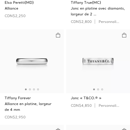
Elsa Peretti(MD)
Tiffany True(MC)
Alliance
Jonc en platine avec diamants,
largeur de 2 …
CDN$2,250
CDN$2,800
Personnaliser
Tiffany Forever
Jonc « T&CO.® »
Alliance en platine, largeur
CDN$4,850
Personnaliser
de 4 mm
CDN$2,950