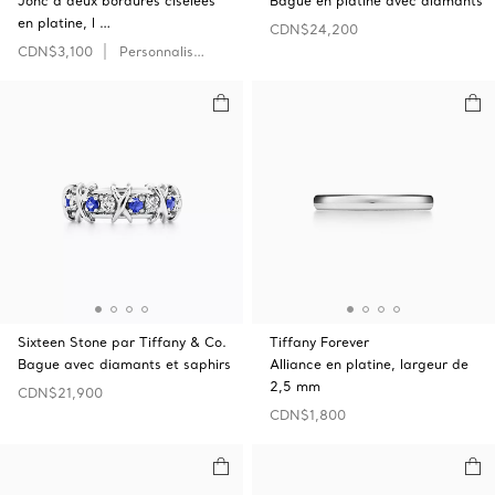
Jonc à deux bordures ciselées
Bague en platine avec diamants
en platine, l …
CDN$24,200
CDN$3,100
Personnaliser
Sixteen Stone par Tiffany & Co.
Tiffany Forever
Bague avec diamants et saphirs
Alliance en platine, largeur de
2,5 mm
CDN$21,900
CDN$1,800