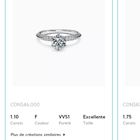
CDN$46,000
CDN$8
1.10
F
VVS1
Excellente
1.75
Carats
Couleur
Pureté
Taille
Carats
Plus de créations similaires