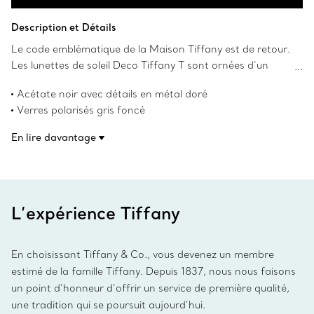
Ajouter au panier
Description et Détails
Le code emblématique de la Maison Tiffany est de retour.
Les lunettes de soleil Deco Tiffany T sont ornées d’un
motif saisissant sur les branches inspiré de notre lettre
Acétate noir avec détails en métal doré
préférée et de créations Art déco des archives de Tiffany.
Verres polarisés gris foncé
Cette paire de lunettes de soleil Tiffany T est
Verres œil de chat
confectionnée en acétate noir avec des accents
En lire davantage
Largeur du verre : 55 mm
métalliques dorés et des verres œil-de-chat polarisés gris
Largeur du pont : 17 mm
foncé.
Longueur de la branche : 140 mm
Protection UV et traitement antireflet
Fait en Italie
L’expérience Tiffany
Numéro de produit:74378846
En choisissant Tiffany & Co., vous devenez un membre
estimé de la famille Tiffany. Depuis 1837, nous nous faisons
un point d’honneur d’offrir un service de première qualité,
une tradition qui se poursuit aujourd’hui.