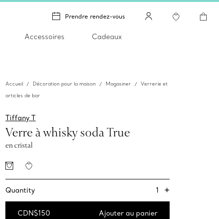
Prendre rendez-vous
Accessoires
Cadeaux
Accueil
Décoration pour la maison
Magasiner
Verrerie et
articles de bar
Tiffany T
Verre à whisky soda True
en cristal
+
1
Quantity
CDN$150
Ajouter au panier