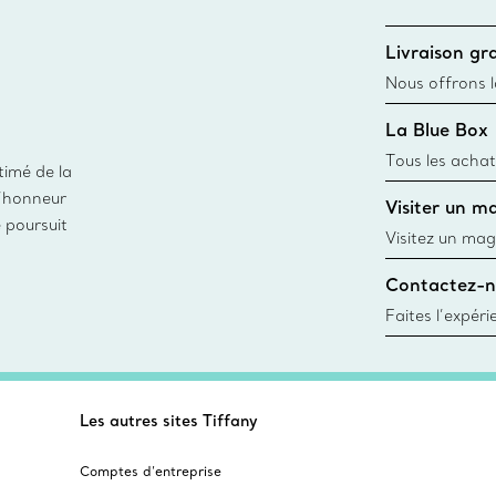
Livraison gra
Nous offrons la
toutes les com
La Blue Box
canadien et don
Tous les achat
timé de la
une Tiffany Bl
d’honneur
Visiter un m
remonte à 1886
e poursuit
fabriqués à pa
Visitez un mag
matières
créations, les
Contactez-n
Trouver le mag
Faites l’expér
besoins par les
pour choisir u
fixer un rende
Les autres sites Tiffany
Comptes d’entreprise