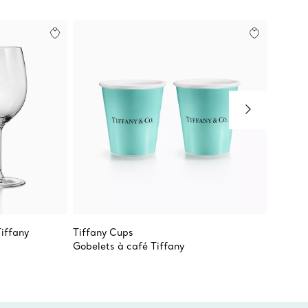
Tiffany
Tiffany Cups
Tiffany
Gobelets à café Tiffany
Verre à