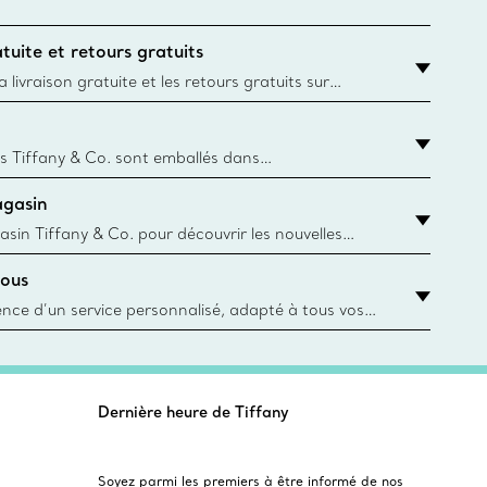
tuite et retours gratuits
 livraison gratuite et les retours gratuits sur
mandes Tiffany & Co. passées sur le site Web
t la destination est l’adresse d’un particulier.
s Tiffany & Co. sont emballés dans
ue Box. Bien que l'histoire de cet emballage célèbre
agasin
, toutes les Blue Box et sacs sont aujourd'hui
rtir de papier provenant de sources durables et de
asin Tiffany & Co. pour découvrir les nouvelles
 collections emblématiques et bien plus encore.
ous
asin le plus près
ience d’un service personnalisé, adapté à tous vos
 conseillers à la clientèle Tiffany & Co. Que ce soit
ne bague de fiançailles ou un cadeau, ou bien pour
z-vous virtuel ou en magasin, nous so
Dernière heure de Tiffany
Soyez parmi les premiers à être informé de nos