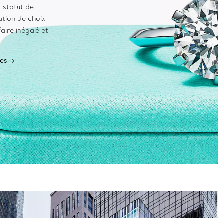
 statut de
ation de choix
aire inégalé et
les