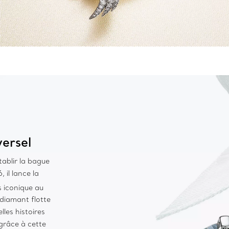
versel
tablir la bague
il lance la
us iconique au
 diamant flotte
lles histoires
grâce à cette