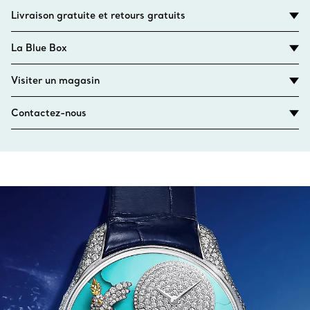
Faite en Suisse
Livraison gratuite et retours gratuits
Numéro de produit:74361307
La Blue Box
Visiter un magasin
Contactez-nous