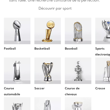
sans faille. Une recherche constante de la perfection.
Découvrir par sport
Football
Basketball
Baseball
Sports
électroniq
Course
Soccer
Course de
Crosse
automobile
chevaux