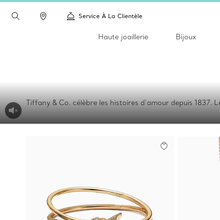
Service À La Clientèle
Haute joaillerie
Bijoux
Tiffany & Co. célèbre les histoires d’amour depuis 1837. Le