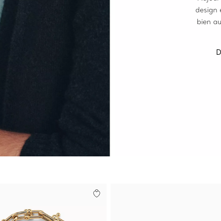
design 
bien a
D