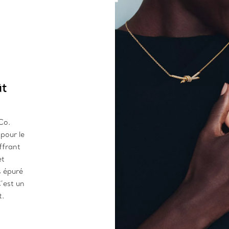
ût
Co.
pour le
ffrant
et
s épuré
C’est un
t.