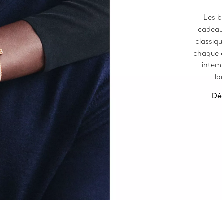
Les b
cadeau
classiq
chaque d
intem
lo
Dé