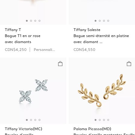
Tiffany T
Tiffany Soleste
Bague T1 en or rose
Bague semi-éternité en platine
avec diamants
avec diamant …
CDN$4,250
Personnaliser
CDN$4,550
Tiffany Victoria(MC)
Paloma Picasso(MD)
Boucles d’oreille
Boucles d’oreille montantes Feuille