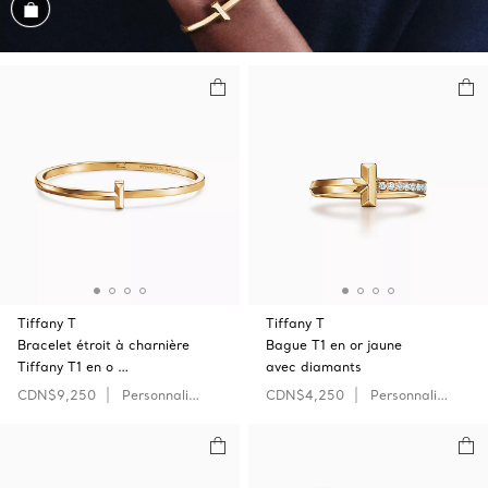
Magasiner cet assortiment
Tiffany T
Tiffany T
Bracelet étroit à charnière
Bague T1 en or jaune
Tiffany T1 en o …
avec diamants
CDN$9,250
Personnaliser
CDN$4,250
Personnaliser