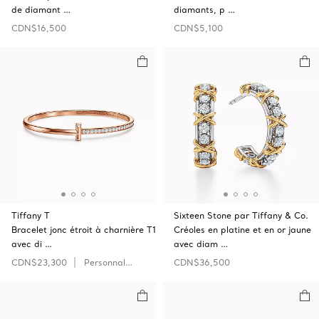
de diamant …
diamants, p …
CDN$16,500
CDN$5,100
Tiffany T
Sixteen Stone par Tiffany & Co.
Bracelet jonc étroit à charnière T1
Créoles en platine et en or jaune
avec di …
avec diam …
CDN$23,300
Personnaliser
CDN$36,500