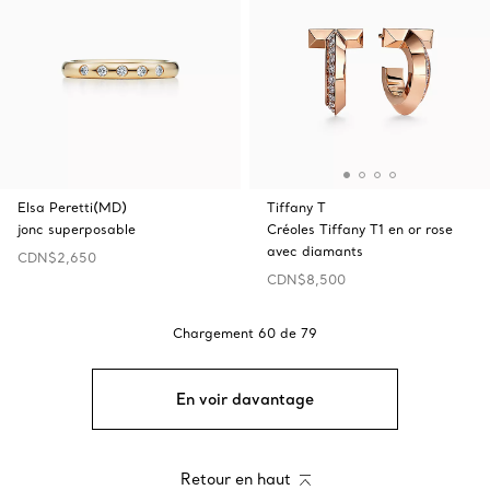
Elsa Peretti(MD)
Tiffany T
jonc superposable
Créoles Tiffany T1 en or rose
avec diamants
CDN$2,650
CDN$8,500
Chargement
60
de
79
En voir davantage
Retour en haut