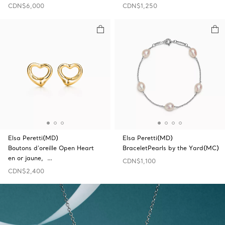
CDN$6,000
CDN$1,250
Elsa Peretti(MD)
Elsa Peretti(MD)
Boutons d’oreille Open‎ Heart
BraceletPearls by the Yard(MC)
en or jaune, …
CDN$1,100
CDN$2,400