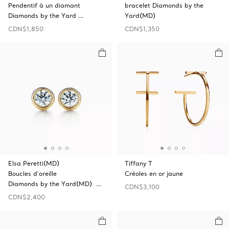
Pendentif à un diamant
bracelet Diamonds by the
Diamonds by the Yard …
Yard(MD)
CDN$1,850
CDN$1,350
Elsa Peretti(MD)
Tiffany T
Boucles d’oreille
Créoles en or jaune
Diamonds by the Yard(MD) …
CDN$3,100
CDN$2,400