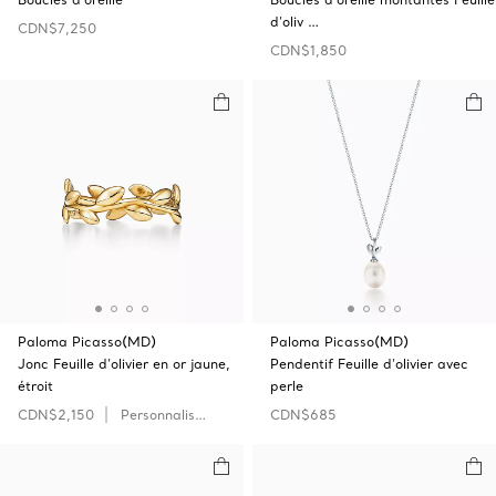
d’oliv …
CDN$7,250
CDN$1,850
Paloma Picasso(MD)
Paloma Picasso(MD)
Jonc Feuille d’olivier en or jaune,
Pendentif Feuille d’olivier avec
étroit
perle
CDN$2,150
Personnaliser
CDN$685