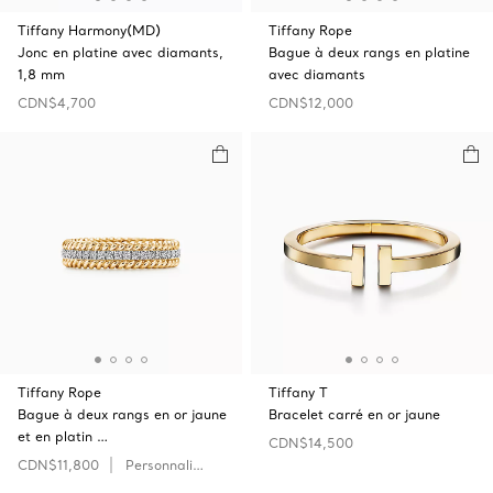
Tiffany Harmony(MD)
Tiffany Rope
Jonc en platine avec diamants,
Bague à deux rangs en platine
1,8 mm
avec diamants
CDN$4,700
CDN$12,000
Tiffany Rope
Tiffany T
Bague à deux rangs en or jaune
Bracelet carré en or jaune
et en platin …
CDN$14,500
CDN$11,800
Personnaliser