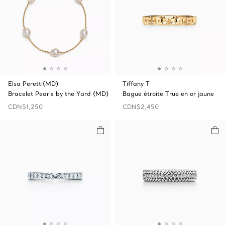
Elsa Peretti(MD)
Tiffany T
Bracelet Pearls by the Yard (MD)
Bague étroite True en or jaune
CDN$1,250
CDN$2,450