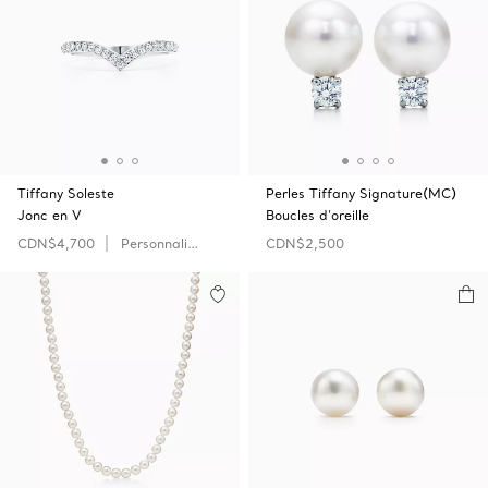
Tiffany Soleste
Perles Tiffany Signature(MC)
Jonc en V
Boucles d’oreille
CDN$4,700
Personnaliser
CDN$2,500