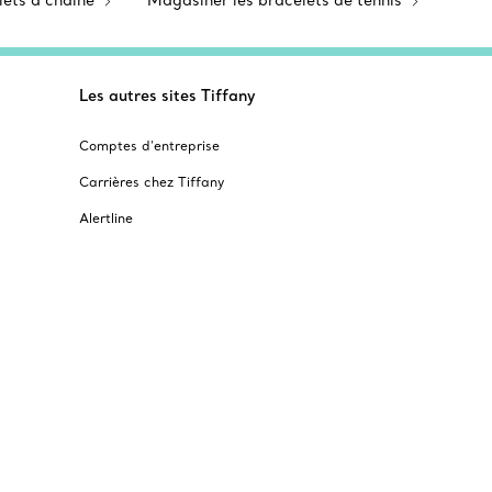
lets à chaîne
Magasiner les bracelets de tennis
Les autres sites Tiffany
Comptes d’entreprise
Carrières chez Tiffany
Alertline