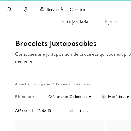
Service À La Clientèle
Haute joaillerie
Bijoux
Bracelets juxtaposables
Composez une juxtaposition de bracelets qui vous est pro
merveille.
Accueil
Bijoux griffés
Bracelets juxtaposables
Filtrer par
Créateur et Collection
Matériau
1
Affiché :
1
-
13
de
13
Or blanc