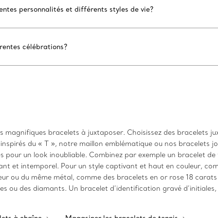
ntes personnalités et différents styles de vie?
rentes célébrations?
os magnifiques bracelets à juxtaposer. Choisissez des bracelets j
nspirés du « T », notre maillon emblématique ou nos bracelets j
s pour un look inoubliable. Combinez par exemple un bracelet de 
t et intemporel. Pour un style captivant et haut en couleur, comb
eur ou du même métal, comme des bracelets en or rose 18 carats 
s ou des diamants. Un bracelet d’identification gravé d’initiales,