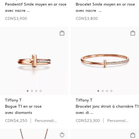
Pendentif Smile moyen en or rose
Bracelet Smile moyen en or rose
avec nacre …
avec nacre …
CDN$3,900
CDN$3,800
Tiffany T
Tiffany T
Bague T1 en or rose
Bracelet jonc étroit à charnière T1
avec diamants
avec di …
CDN$4,250
Personnaliser
CDN$23,300
Personnaliser