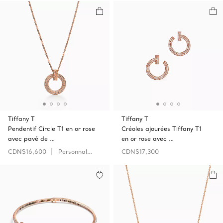
Tiffany T
Tiffany T
Pendentif Circle T1 en or rose
Créoles ajourées Tiffany T1
avec pavé de …
en or rose avec …
CDN$16,600
Personnaliser
CDN$17,300