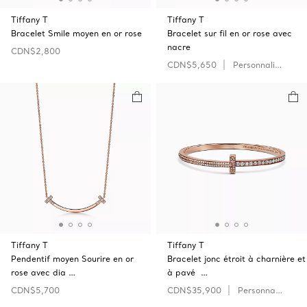
Tiffany T
Tiffany T
Bracelet Smile moyen en or rose
Bracelet sur fil en or rose avec
nacre
CDN$2,800
CDN$5,650
Personnaliser
Tiffany T
Tiffany T
Pendentif moyen Sourire en or
Bracelet jonc étroit à charnière et
rose avec dia …
à pavé …
CDN$5,700
CDN$35,900
Personnaliser