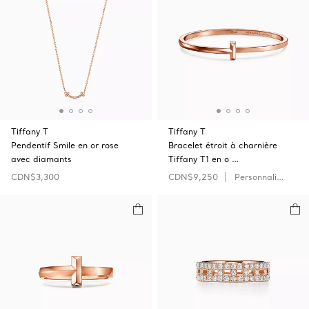
Tiffany T
Tiffany T
Pendentif Smile en or rose
Bracelet étroit à charnière
avec diamants
Tiffany T1 en o …
CDN$3,300
CDN$9,250
Personnaliser