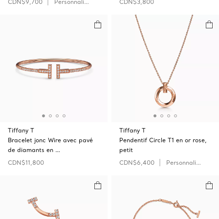
CDN$9,700
Personnaliser
CDN$3,800
Tiffany T
Tiffany T
Bracelet jonc Wire avec pavé
Pendentif Circle T1 en or rose,
de diamants en …
petit
CDN$11,800
CDN$6,400
Personnaliser