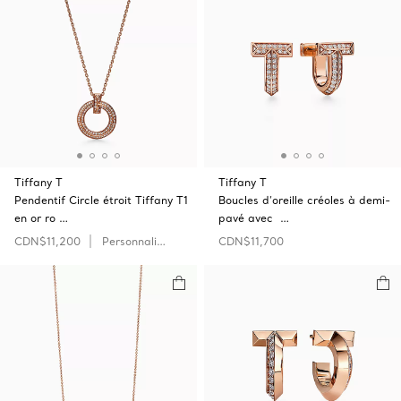
Tiffany T
Tiffany T
Pendentif Circle étroit Tiffany T1
Boucles d’oreille créoles à demi-
en or ro …
pavé avec …
CDN$11,200
Personnaliser
CDN$11,700