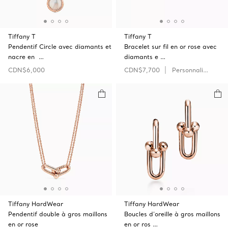
Tiffany T
Tiffany T
Pendentif Circle avec diamants et
Bracelet sur fil en or rose avec
nacre en …
diamants e …
CDN$6,000
CDN$7,700
Personnaliser
Tiffany HardWear
Tiffany HardWear
Pendentif double à gros maillons
Boucles d’oreille à gros maillons
en or rose
en or ros …