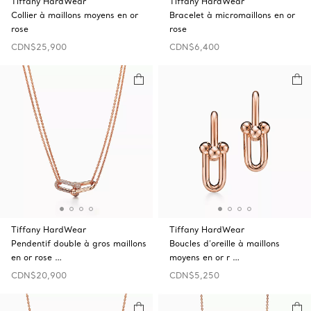
Tiffany HardWear
Tiffany HardWear
Collier à maillons moyens en or
Bracelet à micromaillons en or
rose
rose
CDN$25,900
CDN$6,400
Tiffany HardWear
Tiffany HardWear
Pendentif double à gros maillons
Boucles d’oreille à maillons
en or rose …
moyens en or r …
CDN$20,900
CDN$5,250