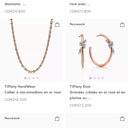
diamants …
rose avec …
CDN$9,850
CDN$11,800
Nouveauté
Tiffany HardWear
Tiffany Knot
Collier à micromaillons en or rose
Grandes créoles en or rose et en
platine av …
CDN$14,500
CDN$13,200
Nouveauté