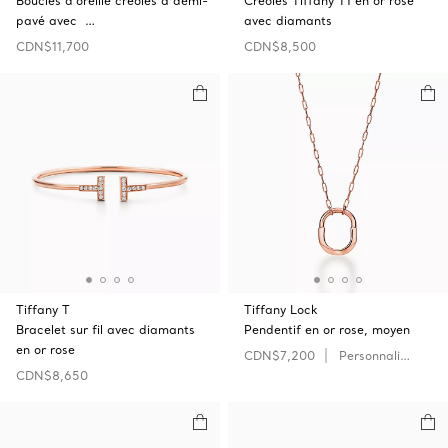
Boucles d’oreille créoles à demi-
Créoles Tiffany T1 en or rose
pavé avec …
avec diamants
CDN$11,700
CDN$8,500
Tiffany T
Tiffany Lock
Bracelet sur fil avec diamants
Pendentif en or rose, moyen
en or rose
CDN$7,200
Personnaliser
CDN$8,650