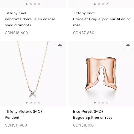
Tiffany Knot
Tiffany Knot
Pendants d’oreille en or rose
Bracelet Bague jonc sur fil en or
avec diamants
rose
CDN$16,600
CDN$7,850
Tiffany Victoria(MC)
Elsa Peretti(MD)
Pendentif
Bague Split en or rose
CDN$11,900
CDN$8,100