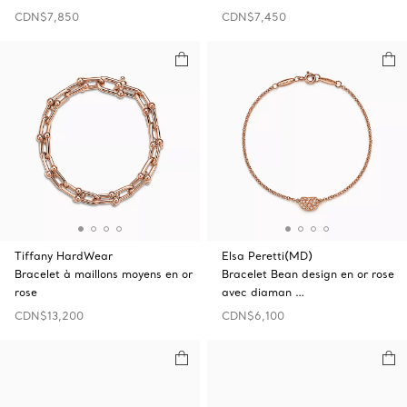
CDN$7,850
CDN$7,450
Tiffany HardWear
Elsa Peretti(MD)
Bracelet à maillons moyens en or
Bracelet Bean design en or rose
rose
avec diaman …
CDN$13,200
CDN$6,100