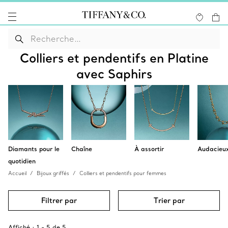
Colliers et pendentifs en Platine
avec Saphirs
Diamants pour le
Chaîne
À assortir
Audacieu
quotidien
Accueil
Bijoux griffés
Colliers et pendentifs pour femmes
Filtrer par
Trier par
Affiché :
1
-
5
de
5