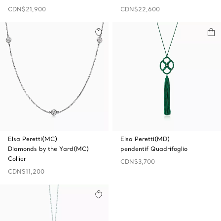
CDN$21,900
CDN$22,600
Elsa Peretti(MC)
Elsa Peretti(MD)
Diamonds by the Yard(MC)
pendentif Quadrifoglio
Collier
CDN$3,700
CDN$11,200