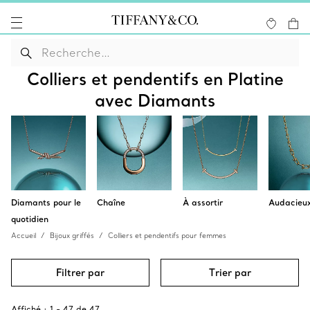
Colliers et pendentifs en Platine
avec Diamants
Diamants pour le
Chaîne
À assortir
Audacieu
quotidien
Accueil
Bijoux griffés
Colliers et pendentifs pour femmes
Filtrer par
Trier par
Affiché :
1
-
47
de
47