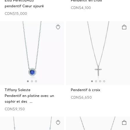
Elsa Peretti(MD)
Pendentif en croix
pendentif Cœur ajouré
CDN$4,100
CDN$15,000
Tiffany Soleste
Pendentif à croix
Pendentif en platine avec un
CDN$6,650
saphir et des …
CDN$9,150