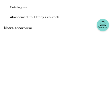
Catalogues
Abonnement to Tiffany's courriels
Notre enterprise
Contacter
Les autres sites Tiffany
choisir l’emplacement: Canada
© T&CO. 2025