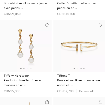
Bracelet à maillons en or jaune
Collier à petits maillons avec
avec perles …
perles en or …
CDN$9,050
CDN$18,700
Tiffany HardWear
Tiffany T
Pendants d’oreille triples à
Bracelet sur fil en or jaune avec
maillons en or …
nacre et …
CDN$5,300
CDN$7,700
Personnaliser