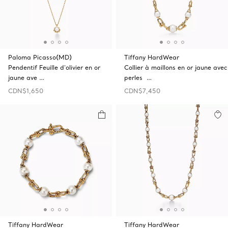
Paloma Picasso(MD)
Tiffany HardWear
Pendentif Feuille d’olivier en or
Collier à maillons en or jaune avec
jaune ave …
perles …
CDN$1,650
CDN$7,450
Tiffany HardWear
Tiffany HardWear