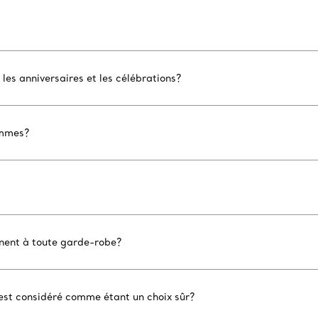
r les anniversaires et les célébrations?
emmes?
nnent à toute garde-robe?
r est considéré comme étant un choix sûr?