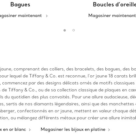
Bagues
Boucles d’oreill
gasiner maintenant
Magasiner maintenant
jaune, comprenant des colliers, des bracelets, des bagues, des bou
pour lequel de Tiffany & Co. est reconnue, l’or jaune 18 carats bril
ours, commencez par des designs délicats ornés de motifs classique
 de Tiffany & Co., ou de sa collection classique de plaques en cœu
ls du quotidien des plus convoités. Pour une allure audacieuse, d
es, sertis de nos diamants légendaires, ainsi que des manchettes 
mberger, confectionnés en or jaune, mettent en valeur chaque dét
ion, ou mélangez différents métaux pour créer une allure inimitab
x en or blanc
Magasiner les bijoux en platine