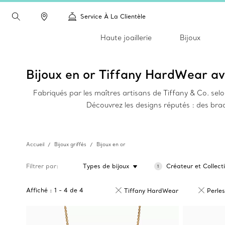
Service À La Clientèle
Haute joaillerie
Bijoux
Bijoux en or Tiffany HardWear av
Fabriqués par les maîtres artisans de Tiffany & Co. selon
Découvrez les designs réputés : des bra
Accueil
Bijoux griffés
Bijoux en or
Filtrer par
Types de bijoux
Créateur et Collect
1
Affiché :
1
-
4
de
4
Tiffany HardWear
Perles