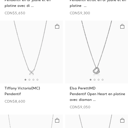
platine avec di …
platine …
CDN$5,650
CDN$9,300
Tiffany Victoria(MC)
Elsa PerettiMD
Pendentif
Pendentif Open Heart en platine
avec diaman …
CDN$8,600
CDN$9,050