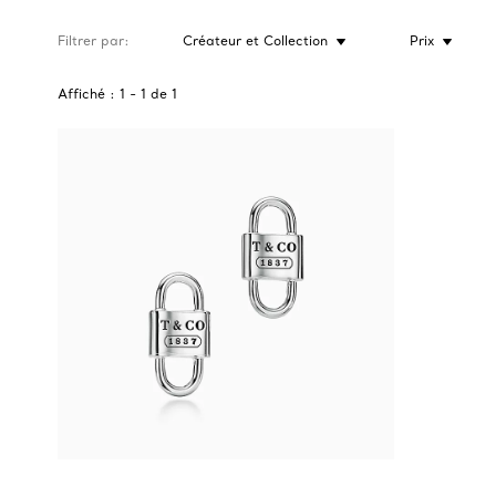
Filtrer par
Créateur et Collection
Prix
Affiché :
1
-
1
de
1