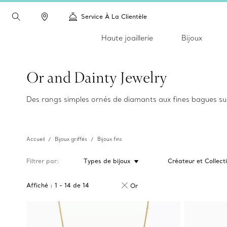
Service À La Clientèle
Haute joaillerie
Bijoux
Or and Dainty Jewelry
Des rangs simples ornés de diamants aux fines bagues supe
Accueil
Bijoux griffés
Bijoux fins
Filtrer par
Types de bijoux
Créateur et Collect
Affiché :
1
-
14
de
14
Or